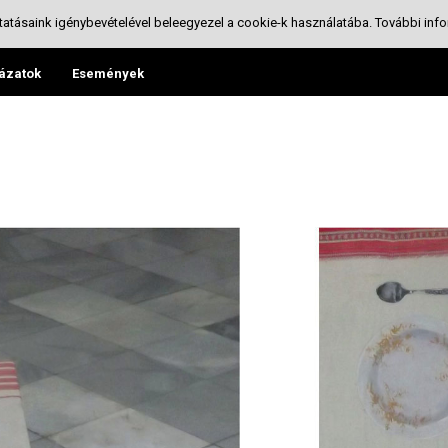
tatásaink igénybevételével beleegyezel a cookie-k használatába.
További info
ázatok
Események