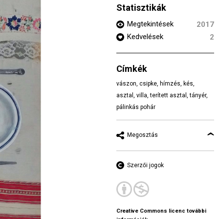
Statisztikák
Megtekintések
2017
Kedvelések
2
Címkék
vászon
,
csipke
,
hímzés
,
kés
,
asztal
,
villa
,
terített asztal
,
tányér
,
pálinkás pohár
Megosztás
Szerzői jogok
Creative Commons licenc további