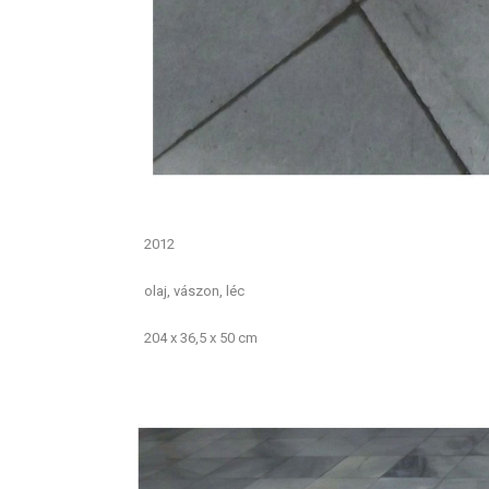
2012
olaj, vászon, léc
204 x 36,5 x 50 cm