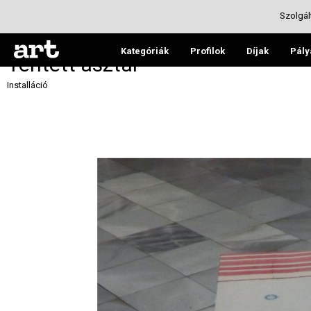
Szolgál
Kategóriák
Profilok
Díjak
Pály
Terített asztal
Installáció