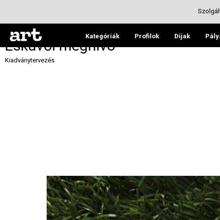
Szolgál
Kategóriák
Profilok
Díjak
Pály
Esküvői meghívó
Kiadványtervezés