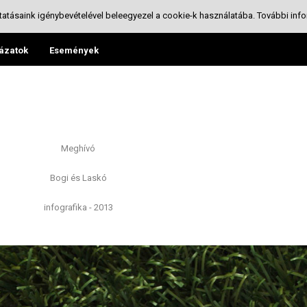
tatásaink igénybevételével beleegyezel a cookie-k használatába.
További info
ázatok
Események
Meghívó
Bogi és Laskó
infografika - 2013