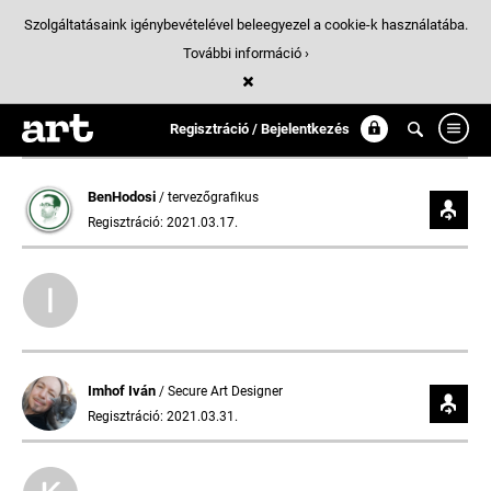
Szolgáltatásaink igénybevételével beleegyezel a cookie-k használatába.
További információ ›
Regisztráció / Bejelentkezés
BenHodosi
/ tervezőgrafikus
Regisztráció: 2021.03.17.
Imhof Iván
/ Secure Art Designer
Regisztráció: 2021.03.31.