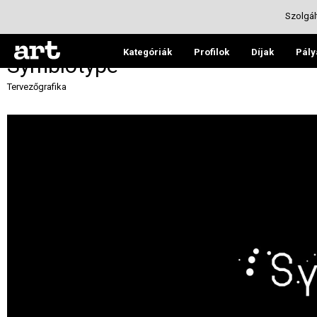
Szolgál
Kategóriák
Profilok
Díjak
Pály
Symbiotype
Tervezőgrafika