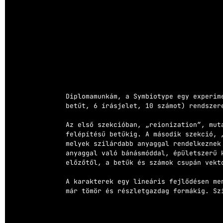
Diplomamunkám, a Symbiotype egy experim
betűt, 6 írásjelet, 10 számot) rendszer
Az első szekcióban, „reionization”, mut
felépítésű betűkig. A második szekció, 
melyek szilárdabb anyaggal rendelkeznek
anyaggal való bánásmóddal, épületszerű 
előzőtől, a betűk és számok csupán vek
A karakterek egy lineáris fejlődésen me
már tömör és részletgazdag formákig. 