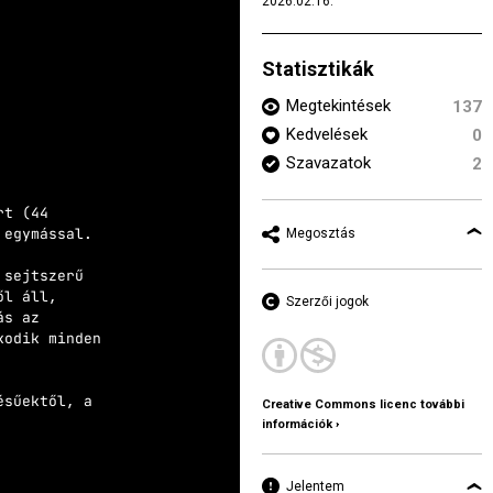
2026.02.16.
Statisztikák
Megtekintések
137
Kedvelések
0
Szavazatok
2
rt (44
k egymással.
Megosztás
 sejtszerű
ől áll,
Szerzői jogok
ás az
kodik minden
ésűektől, a
Creative Commons licenc további
információk ›
Jelentem