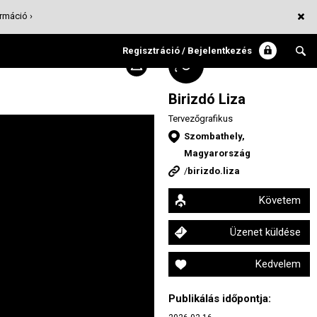
rmáció ›
Regisztráció / Bejelentkezés
Birizdó Liza
Tervezőgrafikus
Szombathely,
Magyarország
/
birizdo.liza
Követem
Üzenet küldése
Kedvelem
Publikálás időpontja: