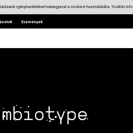
tatásaink igénybevételével beleegyezel a cookie-k használatába.
További info
ázatok
Események