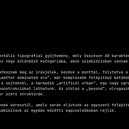
entális tipográfiai gyűjtemény, mely összesen 60 karakte
ez négy különböző kategóriába, amik szimbiózisban vanna
atkoznak meg az írásjelek, kezdve a ponttal, folytatva a
„matter dominated era”, már komplexebb felépítésű betűkb
 a sejteknél, a harmadik „artifical urban”, egy nagy ugr
konstrukciókat láthatunk. Az utolsó a „beyond”, elrugasz
tor szerű struktúrák.
nnek keresztül, amely során eljutunk az egyszerű felépít
Szimbiózisuk az egymás közötti kapcsolódásban rejlik.