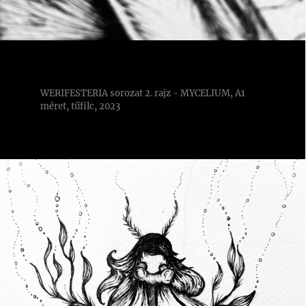
WERIFESTERIA sorozat 2. rajz - MYCELIUM, A1
méret, tűfilc, 2023