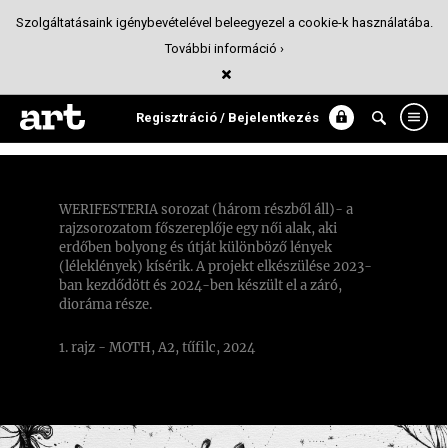
Szolgáltatásaink igénybevételével beleegyezel a cookie-k használatába.
További információ ›
WERIFESTERIA - sorozat
Illusztráció
Regisztráció / Bejelentkezés
WERIFESTERIA sorozat (három részből áll)- a
rajzsorozatom főszereplője egy női alak, aki
erdőben bolyong és útját különböző lények
(léleklények) kísérik. A projekt elkészülése 2023-
ban kezdődött és 2024-ben készült el a záró,
dioráma része.
1. rajz - MOTH, A2, tűfilc, 2024