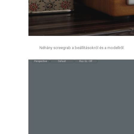
Néhány screegrab a beállításokról és a modellről: