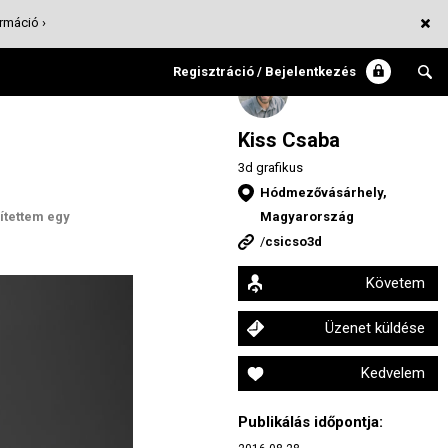
rmáció ›
Regisztráció / Bejelentkezés
Kiss Csaba
3d grafikus
Hódmezővásárhely,
ítettem egy
Magyarország
/
csicso3d
Követem
Üzenet küldése
Kedvelem
Publikálás időpontja: