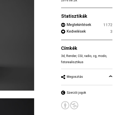
2016.08.28.
Statisztikák
Megtekintések
1172
Kedvelések
3
Címkék
3d
,
Render
,
CGI
,
radio
,
cg
,
modo
,
fotorealisztikus
Megosztás
Szerzői jogok