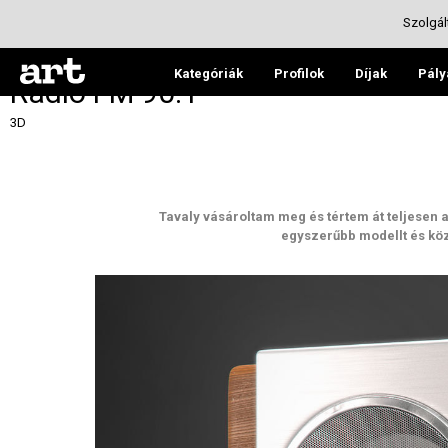
Szolgál
Kategóriák
Profilok
Díjak
Pály
Radio FM 90.1
3D
Tavaly vásároltam meg és tértem át teljesen
egyszerűbb modellt és köz