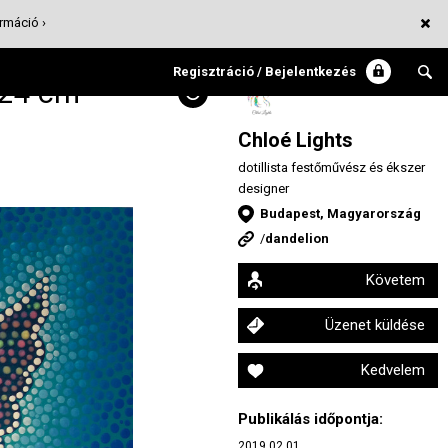
rmáció ›
Regisztráció / Bejelentkezés
 24 cm
Chloé Lights
dotillista festőművész és ékszer
designer
Budapest, Magyarország
/
dandelion
Követem
Üzenet küldése
Kedvelem
Publikálás időpontja:
2019.02.01.