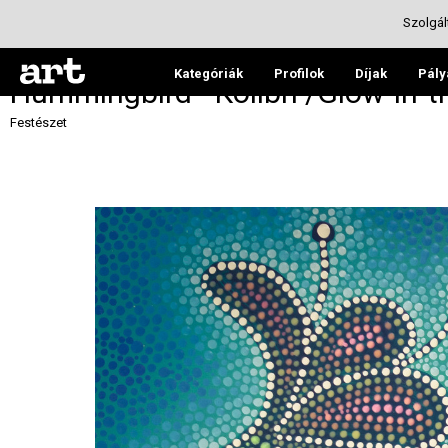
Szolgál
Kategóriák
Profilok
Díjak
Pály
Hummingbird - Kolibri /Glow-in-t
Festészet