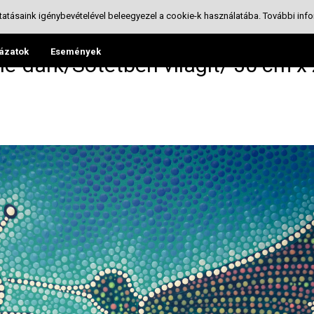
tatásaink igénybevételével beleegyezel a cookie-k használatába.
További info
ázatok
Események
he-dark/Sötétben világít/ 30 cm x