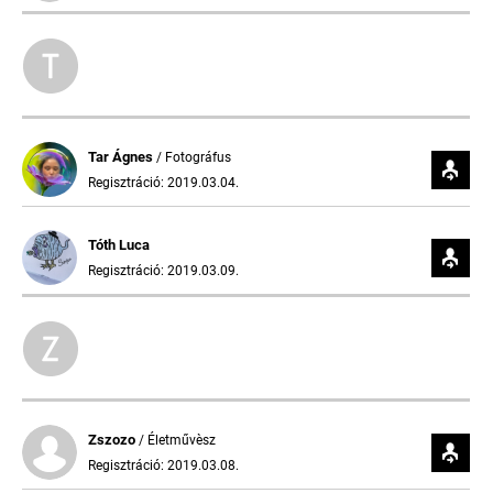
Tar Ágnes
/ Fotográfus
Regisztráció: 2019.03.04.
Tóth Luca
Regisztráció: 2019.03.09.
Zszozo
/ Életművèsz
Regisztráció: 2019.03.08.