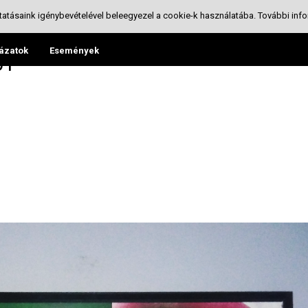
tatásaink igénybevételével beleegyezel a cookie-k használatába.
További info
ázatok
Események
61