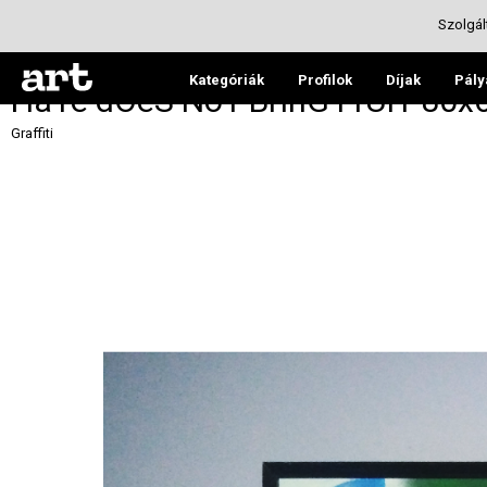
Szolgál
Kategóriák
Profilok
Díjak
Pály
HaTe dOeS NoT BrInG FrUiT 80x
Graffiti