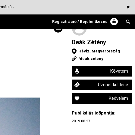
rmáció ›
Regisztráció / Bejelentkezés
Deák Zétény
Hévíz, Magyarország
/
deak.zeteny
Követem
Üzenet küldése
Kedvelem
Publikálás időpontja:
2019.08.27.