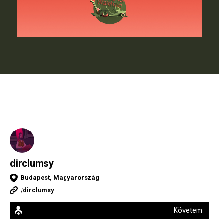
dirclumsy
Budapest, Magyarország
/
dirclumsy
Követem