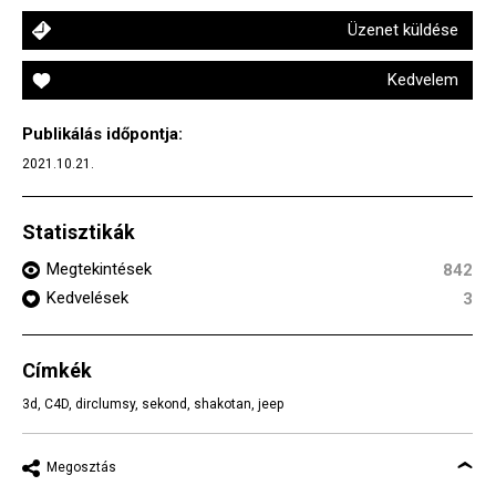
Üzenet küldése
Kedvelem
Publikálás időpontja:
2021.10.21.
Statisztikák
Megtekintések
842
Kedvelések
3
Címkék
3d
,
C4D
,
dirclumsy
,
sekond
,
shakotan
,
jeep
Megosztás