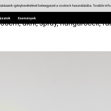
tatásaink igénybevételével beleegyezel a cookie-k használatába.
További info
ázatok
Események
cm, akril, spray, hungarocell, far