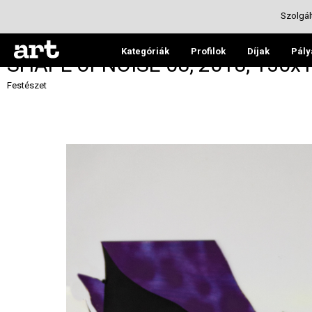
Szolgál
Kategóriák
Profilok
Díjak
Pály
SHAPE of NOISE 08, 2018, 130x130
Festészet