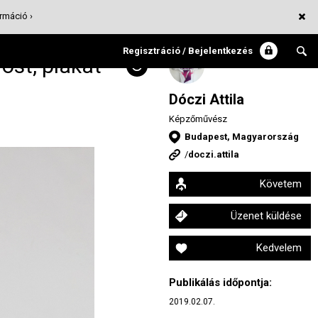
rmáció ›
Regisztráció / Bejelentkezés
ost, plakát
Dóczi Attila
Képzőművész
Budapest, Magyarország
/
doczi.attila
Követem
Üzenet küldése
Kedvelem
Publikálás időpontja:
2019.02.07.