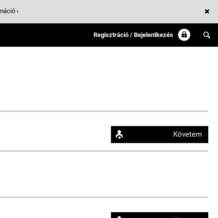
máció ›
Regisztráció / Bejelentkezés
Követem