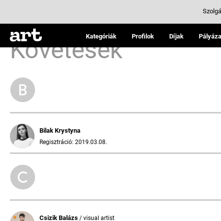
Szolgá
Kategóriák
Profilok
Díjak
Pályáza
Követések
Bilak Krystyna
Regisztráció: 2019.03.08.
Csizik Balázs
/ visual artist