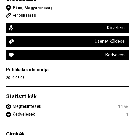
Pécs, Magyarország
/
erosbalazs
Követem
Üzenet küldése
Kedvelem
Publikálás időpontja:
2016.08.08.
Statisztikák
Megtekintések
1166
Kedvelések
1
Címkék