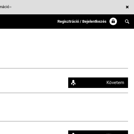
máció ›
Regisztráció / Bejelentkezés
Követem