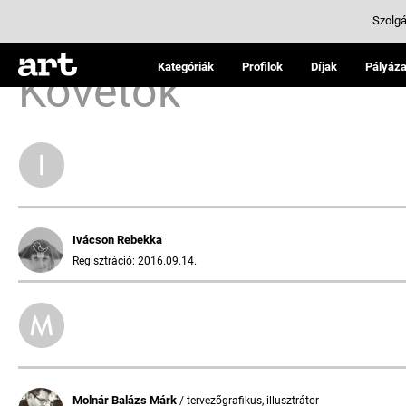
Szolgá
Kategóriák
Profilok
Díjak
Pályáza
Követők
Ivácson Rebekka
Regisztráció: 2016.09.14.
Molnár Balázs Márk
/ tervezőgrafikus, illusztrátor