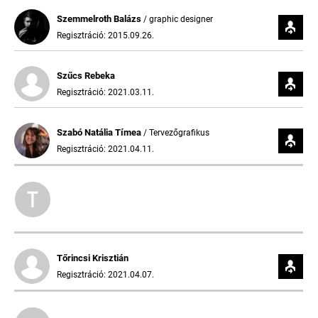
Szemmelroth Balázs
/ graphic designer
Regisztráció: 2015.09.26.
Szűcs Rebeka
Regisztráció: 2021.03.11.
Szabó Natália Tímea
/ Tervezőgrafikus
Regisztráció: 2021.04.11.
Tőrincsi Krisztián
Regisztráció: 2021.04.07.