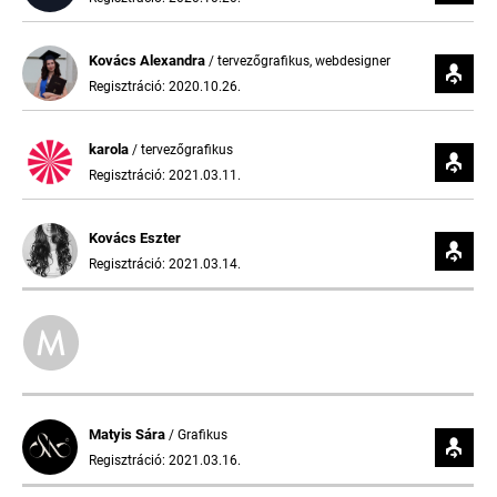
Kovács Alexandra
/ tervezőgrafikus, webdesigner
Regisztráció: 2020.10.26.
karola
/ tervezőgrafikus
Regisztráció: 2021.03.11.
Kovács Eszter
Regisztráció: 2021.03.14.
Matyis Sára
/ Grafikus
Regisztráció: 2021.03.16.