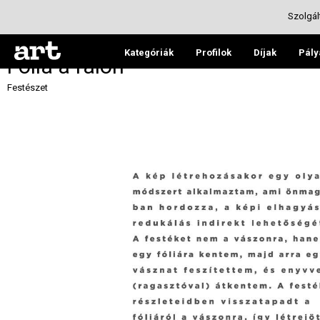
Szolgál
Kategóriák
Profilok
Díjak
Pály
Fólia a falon
Festészet