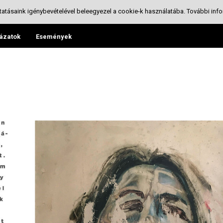
tatásaink igénybevételével beleegyezel a cookie-k használatába.
További info
ázatok
Események