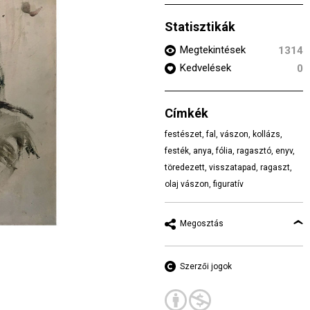
Statisztikák
Megtekintések
1314
Kedvelések
0
Címkék
festészet
,
fal
,
vászon
,
kollázs
,
festék
,
anya
,
fólia
,
ragasztó
,
enyv
,
töredezett
,
visszatapad
,
ragaszt
,
olaj vászon
,
figuratív
Megosztás
Szerzői jogok