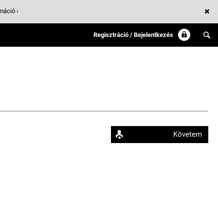
máció ›
Regisztráció / Bejelentkezés
Követem