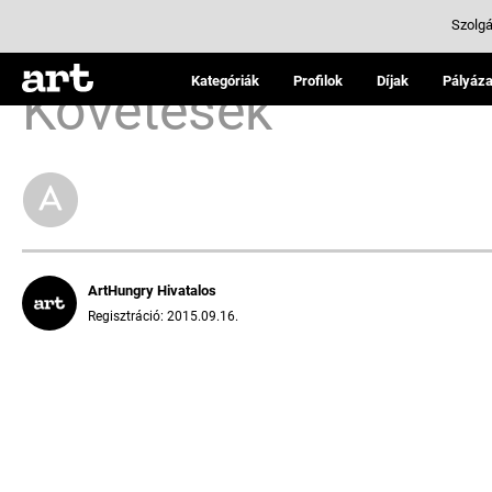
Szolgá
Kategóriák
Profilok
Díjak
Pályáza
Követések
ArtHungry Hivatalos
Regisztráció: 2015.09.16.