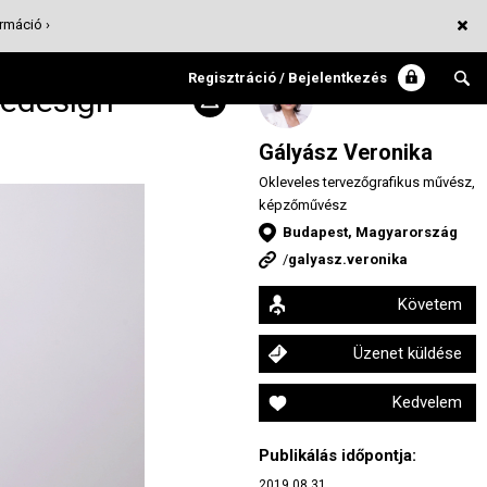
rmáció ›
Regisztráció / Bejelentkezés
Redesign
Gályász Veronika
Okleveles tervezőgrafikus művész,
képzőművész
Budapest, Magyarország
/
galyasz.veronika
Követem
Üzenet küldése
Kedvelem
Publikálás időpontja:
2019.08.31.