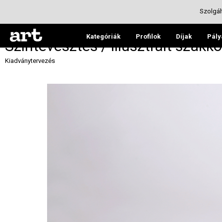
Szolgál
Kategóriák
Profilok
Díjak
Pály
Színtévesztés / Illusztrált szak
Kiadványtervezés