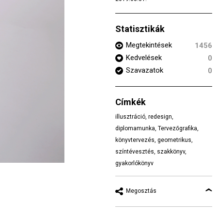
Statisztikák
Megtekintések
1456
Kedvelések
0
Szavazatok
0
Címkék
illusztráció
,
redesign
,
diplomamunka
,
Tervezőgrafika
,
könyvtervezés
,
geometrikus
,
színtévesztés
,
szakkönyv
,
gyakorlókönyv
Megosztás