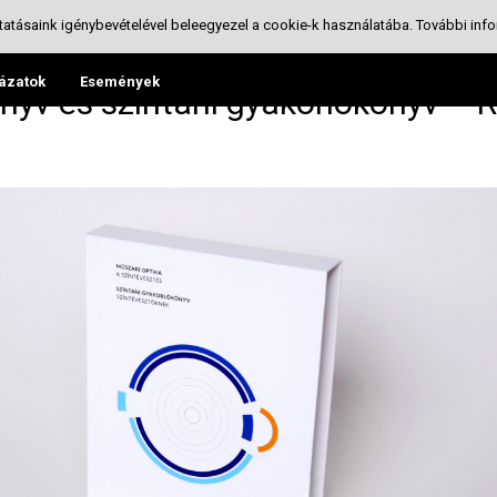
tatásaink igénybevételével beleegyezel a cookie-k használatába.
További info
ázatok
Események
könyv és színtani gyakorlókönyv – 