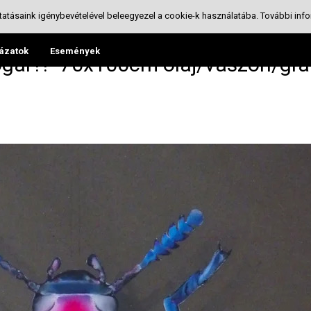
tatásaink igénybevételével beleegyezel a cookie-k használatába.
További info
ázatok
Események
bogár?!" 70x100cm olaj/vászon/gra