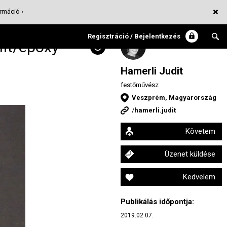
rmáció ›
Regisztráció / Bejelentkezés
fit/epoxy
Hamerli Judit
festőművész
Veszprém, Magyarország
/
hamerli.judit
Követem
Üzenet küldése
Kedvelem
Publikálás időpontja:
2019.02.07.