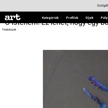
Szolgál
Kategóriák
Profilok
Díjak
Pály
"Ó Istenem! Ez lehet, hogy egy 
Festészet