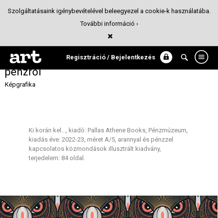
Szolgáltatásaink igénybevételével beleegyezel a cookie-k használatába.
További információ ›
Ki korán kel... Szólások,
közmondások az aranyról és a
Regisztráció / Bejelentkezés
pénzről
Képgrafika
Ki korán kel..., kiadó: Pallas Athene Books, Pénzmúzeum,
kiadás éve: 2022-23, méret A/5, arannyal és pénzzel
kapcsolatos közmondások illusztrált kiadvány,
terjedelem: 84 oldal.