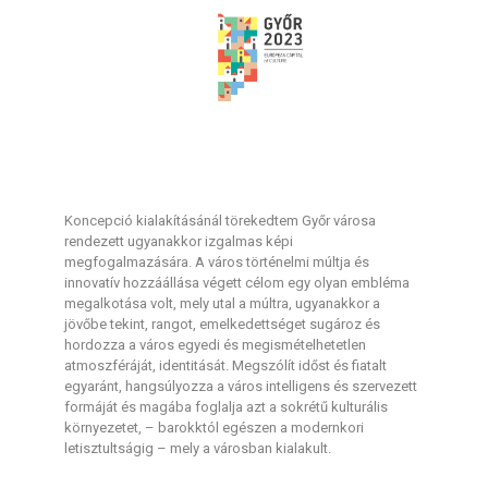
Koncepció kialakításánál törekedtem Győr városa
rendezett ugyanakkor izgalmas képi
megfogalmazására. A város történelmi múltja és
innovatív hozzáállása végett célom egy olyan embléma
megalkotása volt, mely utal a múltra, ugyanakkor a
jövőbe tekint, rangot, emelkedettséget sugároz és
hordozza a város egyedi és megismételhetetlen
atmoszféráját, identitását. Megszólít időst és fiatalt
egyaránt, hangsúlyozza a város intelligens és szervezett
formáját és magába foglalja azt a sokrétű kulturális
környezetet, – barokktól egészen a modernkori
letisztultságig – mely a városban kialakult.