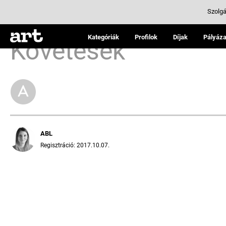
Szolgá
Kategóriák
Profilok
Díjak
Pályáza
Követések
ABL
Regisztráció: 2017.10.07.