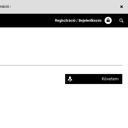
máció ›
Regisztráció / Bejelentkezés
Követem