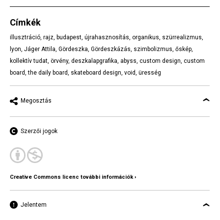
Címkék
illusztráció
,
rajz
,
budapest
,
újrahasznosítás
,
organikus
,
szürrealizmus
,
lyon
,
Jáger Attila
,
Gördeszka
,
Gördeszkázás
,
szimbolizmus
,
őskép
,
kollektív tudat
,
örvény
,
deszkalapgrafika
,
abyss
,
custom design
,
custom
board
,
the daily board
,
skateboard design
,
void
,
üresség
Megosztás
Szerzői jogok
Creative Commons licenc további információk ›
Jelentem