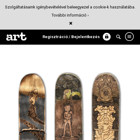
Szolgáltatásaink igénybevételével beleegyezel a cookie-k használatába.
További információ ›
Az Én Mitológiája | The Daily Board
Design
Regisztráció / Bejelentkezés