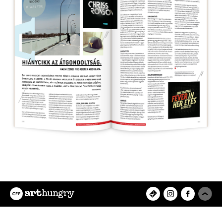
Az ArtHungry egy független, hazai