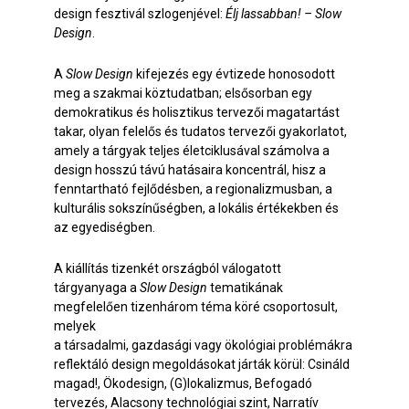
design fesztivál szlogenjével:
Élj lassabban! – Slow
Design
.
A
Slow Design
kifejezés egy évtizede honosodott
meg a szakmai köztudatban; elsősorban egy
demokratikus és holisztikus tervezői magatartást
takar, olyan felelős és tudatos tervezői gyakorlatot,
amely a tárgyak teljes életciklusával számolva a
design hosszú távú hatásaira koncentrál, hisz a
fenntartható fejlődésben, a regionalizmusban, a
kulturális sokszínűségben, a lokális értékekben és
az egyediségben.
A kiállítás tizenkét országból válogatott
tárgyanyaga a
Slow Design
tematikának
megfelelően tizenhárom téma köré csoportosult,
melyek
a társadalmi, gazdasági vagy ökológiai problémákra
reflektáló design megoldásokat járták körül: Csináld
magad!, Ökodesign, (G)lokalizmus, Befogadó
tervezés, Alacsony technológiai szint, Narratív