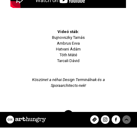
Videó stáb:
Bujnovszky Tamás
Ambrus Evva
Hatvani Ádám
Tóth Máté
Tarcali Dávid
Köszönet a néhai Design Terminálnak és a
Sporaarchitects-nek!
Az ArtHungry egy független, hazai