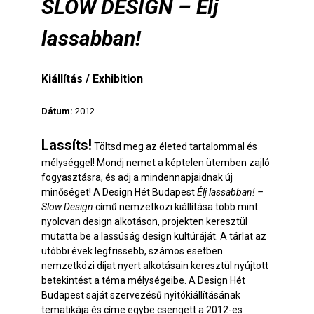
SLOW DESIGN – Élj
lassabban!
Kiállítás / Exhibition
Dátum:
2012
Lassíts!
Töltsd meg az életed tartalommal és
mélységgel! Mondj nemet a képtelen ütemben zajló
fogyasztásra, és adj a mindennapjaidnak új
minőséget! A Design Hét Budapest
Élj lassabban! –
Slow Design
című nemzetközi kiállítása több mint
nyolcvan design alkotáson, projekten keresztül
mutatta be a lassúság design kultúráját. A tárlat az
utóbbi évek legfrissebb, számos esetben
nemzetközi díjat nyert alkotásain keresztül nyújtott
betekintést a téma mélységeibe. A Design Hét
Budapest saját szervezésű nyitókiállításának
tematikája és címe egybe csengett a 2012-es