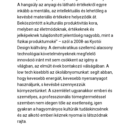
A hangsúly az anyagi és látható értékekről egyre
inkább a mentális, az intellektuális és lehetőleg a
kevésbé materiális értékekre helyeződik át.
Beköszöntött a kulturális produktivitás kora,
melyben az életmódoknak, értékeknek és
jelképeknek tulajdonított jelentőség nagyobb, mint a
fizikai produktumoké” – szól a 2008-as Kyotói
Design kiáltvány. A demokratikus szellemű alacsony
technológiai követelményeknek megfelelő
innováció iránt mit sem csökkent az igény a
világban, az elmúlt évek bontakozó válságában. A
low tech kisebbíti az ökolábnyomunkat: segít abban,
hogy kevesebb energiát, kevesebb nyersanyagot
használjunk, s kevésbé szennyezzük
környezetünket. A szemlélet ugyanakkor emberi és
személyes, a professzionális tömegtermeléssel
szemben nem idegen tőle az esetlenség, igen
gyakran a hagyományos kultúrák tudáskincsének
és az alkotó emberi kéznek nyomai is látszódnak
rajta.