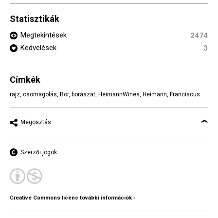
Statisztikák
Megtekintések
2474
Kedvelések
3
Címkék
rajz
,
csomagolás
,
Bor
,
borászat
,
HeimannWines
,
Heimann
,
Franciscus
Megosztás
Szerzői jogok
Creative Commons licenc további információk ›