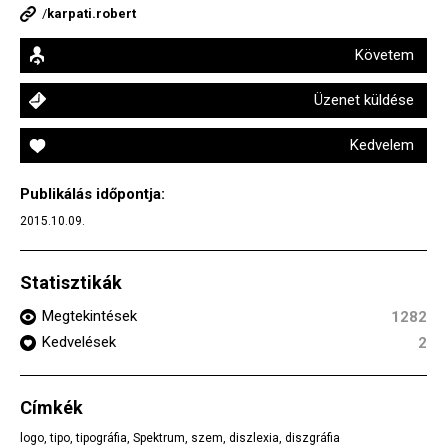
/
karpati.robert
Követem
Üzenet küldése
Kedvelem
Publikálás időpontja:
2015.10.09.
Statisztikák
Megtekintések
1282
Kedvelések
2
Címkék
logo
,
tipo
,
tipográfia
,
Spektrum
,
szem
,
diszlexia
,
diszgráfia