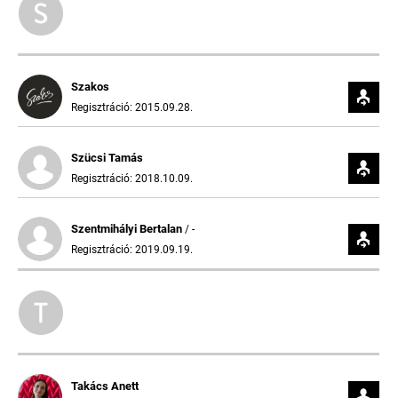
Szakos
Regisztráció: 2015.09.28.
Szücsi Tamás
Regisztráció: 2018.10.09.
Szentmihályi Bertalan
/ -
Regisztráció: 2019.09.19.
Takács Anett