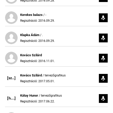
Regisztráció: 2016.09.28.
Kerekes balazs
/ -
Regisztráció: 2016.09.29.
Klapka Ádám
/ .
Regisztráció: 2016.09.29.
Kovács Szilárd
Regisztráció: 2016.11.01.
Kovács Szilárd
/ tervezőgrafikus
Regisztráció: 2017.05.01.
Kátay Hunor
/ tervezőgrafikus
Regisztráció: 2017.06.22.