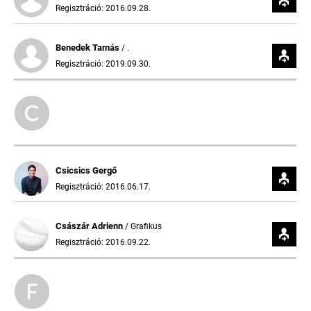
Regisztráció: 2016.09.28.
Benedek Tamás
/ .
Regisztráció: 2019.09.30.
Csicsics Gergő
Regisztráció: 2016.06.17.
Császár Adrienn
/ Grafikus
Regisztráció: 2016.09.22.