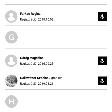
Farkas Regina
Regisztráció: 2018.10.02.
Görög Magdolna
Regisztráció: 2016.09.25.
Gollowitzer Szabina
/ grafikus
Regisztráció: 2019.03.26.