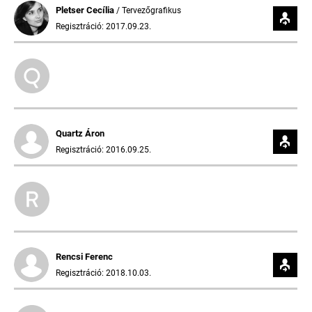
Pletser Cecília
/ Tervezőgrafikus
Regisztráció: 2017.09.23.
Quartz Áron
Regisztráció: 2016.09.25.
Rencsi Ferenc
Regisztráció: 2018.10.03.