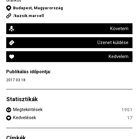
Grafikus
Budapest, Magyarország
/
kazsik.marcell
Követem
Üzenet küldése
Kedvelem
Publikálás időpontja:
2017.03.18.
Statisztikák
Megtekintések
1951
Kedvelések
17
Címkék