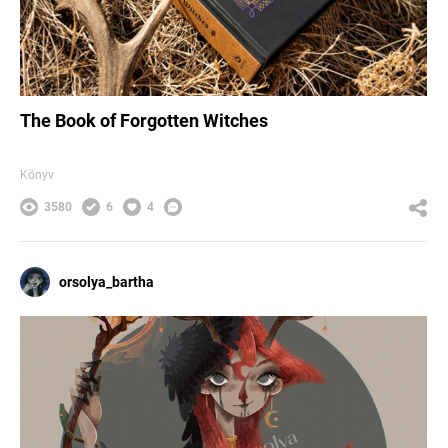
The Book of Forgotten Witches
Könyv
3580
6
4
orsolya_bartha