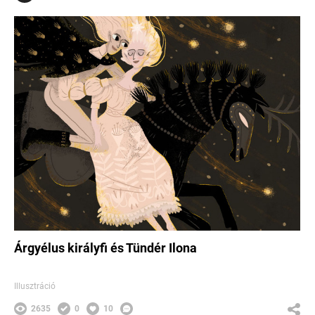
Árgyélus királyfi és Tündér Ilona
Illusztráció
2635
0
10