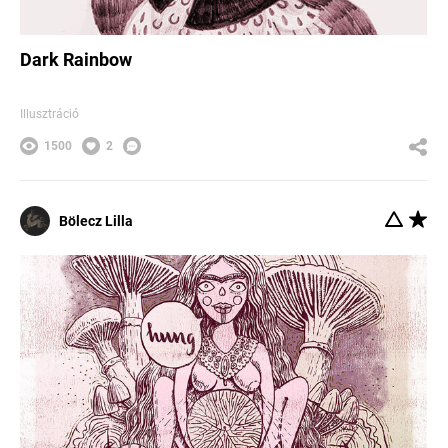
Dark Rainbow
Illusztráció
1500
2
Bölecz Lilla