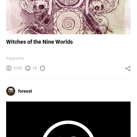
Witches of the Nine Worlds
Képgrafika
2752
14
foreest