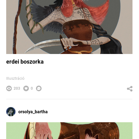
erdei boszorka
Illusztráció
203
0
orsolya_bartha