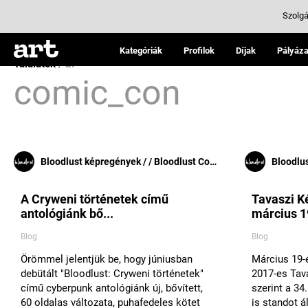
Szolgá
Kategóriák
Profilok
Díjak
Pályáza
Találatok
/ 2:
comic_con
Bloodlust képregények / / Bloodlust Comics
Bloodlust
A Cryweni történetek című
Tavaszi K
antológiánk bő...
március 19
Blog
Blog
Örömmel jelentjük be, hogy júniusban
Március 19-
debütált "Bloodlust: Cryweni történetek"
2017-es Tav
című cyberpunk antológiánk új, bővített,
szerint a 34
60 oldalas változata, puhafedeles kötet
is standot á