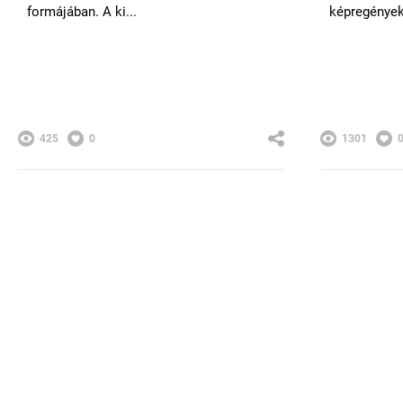
formájában. A ki...
képregények 
425
0
1301