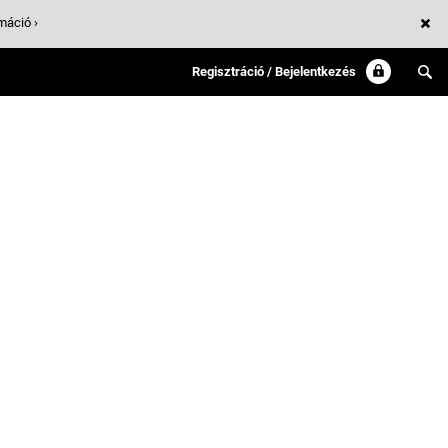
máció ›
Regisztráció / Bejelentkezés