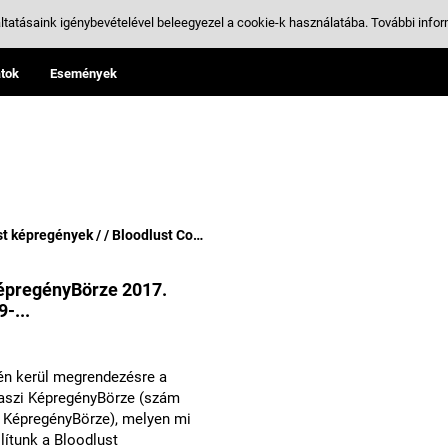
ltatásaink igénybevételével beleegyezel a cookie-k használatába.
További infor
tok
Események
 képregények / / Bloodlust Comics
épregényBörze 2017.
-...
én kerül megrendezésre a
aszi KépregényBörze (szám
. KépregényBörze), melyen mi
llítunk a Bloodlust