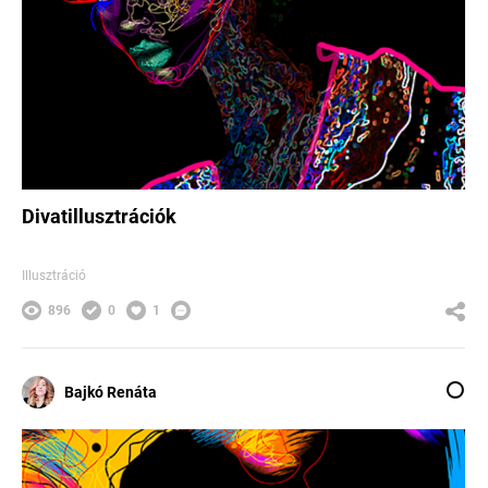
Divatillusztrációk
Illusztráció
896
0
1
Bajkó Renáta