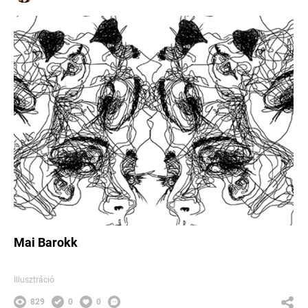
Mai Barokk
Illusztráció
829
0
0