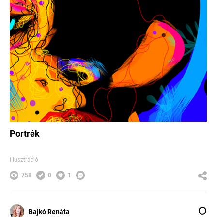
Portrék
Illusztráció
758
0
1
Bajkó Renáta