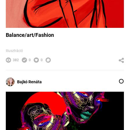
Balance/art/Fashion
Illusztráció
382
0
0
Bajkó Renáta