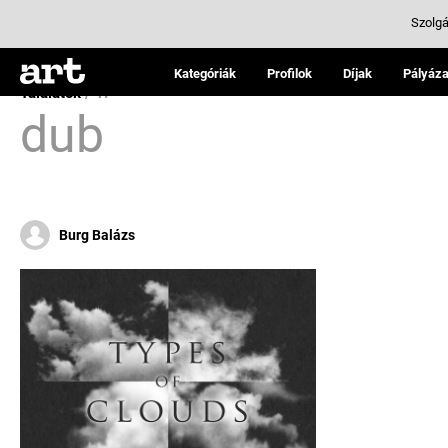
Szolgá
Kategóriák
Profilok
Díjak
Pályáza
Találatok
/ 1:
dub
Burg Balázs