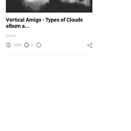
Vertical Amigo - Types of Clouds
album a...
Design
1230
0