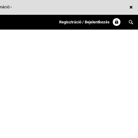
máció ›
Regisztráció / Bejelentkezés