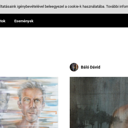
ltatásaink igénybevételével beleegyezel a cookie-k használatába.
További infor
tok
Események
Báló Dávid