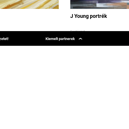
J Young portrék
Festészet
etet!
Kiemelt partnerek
3
1246
3
Simon Says
Group 42
szkij
Straban
Phenom Magazin
Webcapital
ételek
Bäse