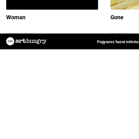
Woman
Gone
Képzőművészet
Illusztráció
Fogyassz hazai művész
1689
4
1112
Az ArtHungry egy független, hazai kreatív
FAQ
alkotókat tömörítő közösségi felület, ahol
Impresszum
rátalálhatsz kedvenc tervezőművészedre,
Bereczki Adrienn
El Kazov
Felhasználási feltételek
vagy eredeti műalkotásokat értékesíthetsz
Adatkezelési tájékoztató
és vásárolhatsz online.
Általános Szerződési Felt