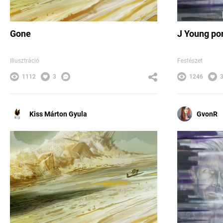
Gone
J Young po
Illusztráció
Festészet
1112
3
1246
Kiss Márton Gyula
GvonR