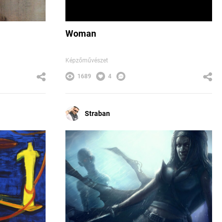
Woman
Képzőművészet
1689
4
Straban