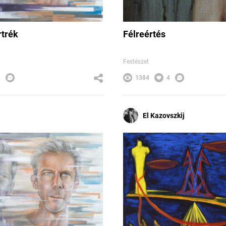
rtrék
Félreértés
Festészet
3
1384
4
El Kazovszkij