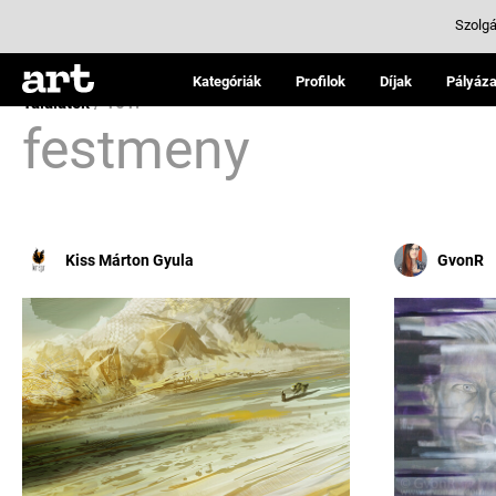
Szolgá
Kategóriák
Profilok
Díjak
Pályáza
Találatok
/ 161:
festmeny
Kiss Márton Gyula
GvonR