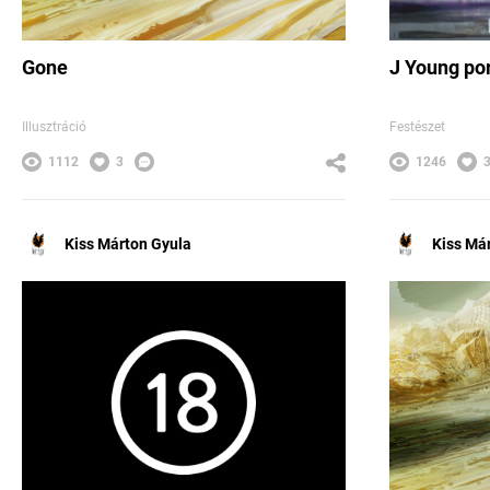
Gone
J Young po
Illusztráció
Festészet
1112
3
1246
Kiss Márton Gyula
Kiss Má