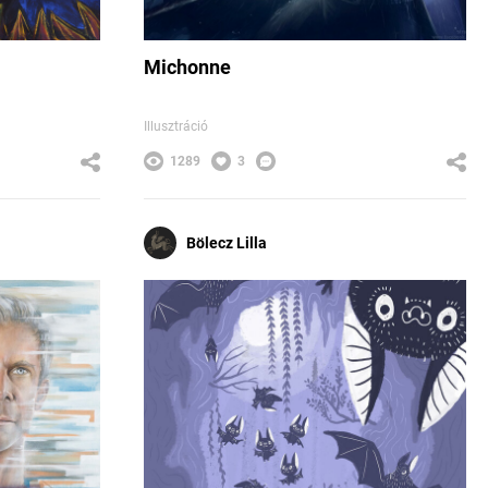
Michonne
Illusztráció
1289
3
Bölecz Lilla