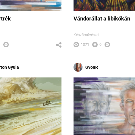
rtrék
Vándorállat a libikókán
Képzőművészet
3
1371
0
rton Gyula
GvonR