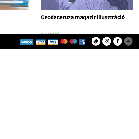
Csodaceruza magazinillusztráció
Illusztráció
1773
2
Feltöltött projektek
Felhasználók
8280
9433
Kiss Márton Gyula
Copyright © 2026 ArtBase Group Kft.