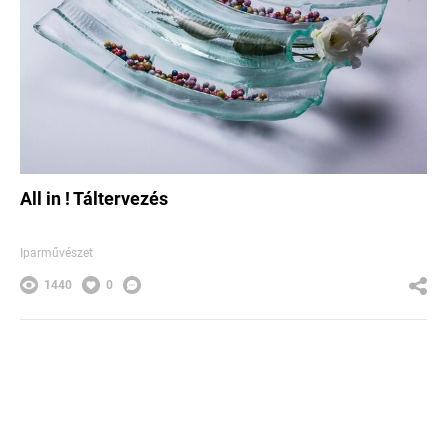
All in ! Táltervezés
Iparművészet
1440
0