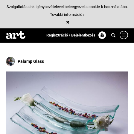
Szolgáltatásaink igénybevételével beleegyezel a cookie-k használatába.
További információ ›
Találatok
/ 4:
fusing
Regisztráció / Bejelentkezés
Palamp Glass