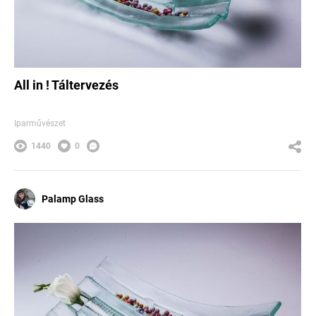
All in ! Táltervezés
Iparművészet
1440
0
Palamp Glass