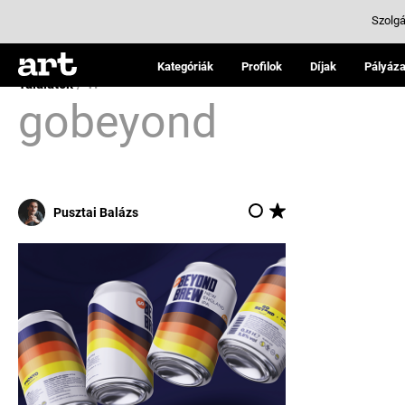
Szolgá
Kategóriák
Profilok
Díjak
Pályáza
Találatok
/ 1:
gobeyond
Pusztai Balázs