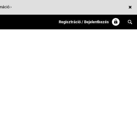
máció ›
Regisztráció / Bejelentkezés