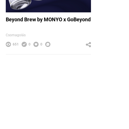
Beyond Brew by MONYO x GoBeyond
Csomagolás
651
0
0