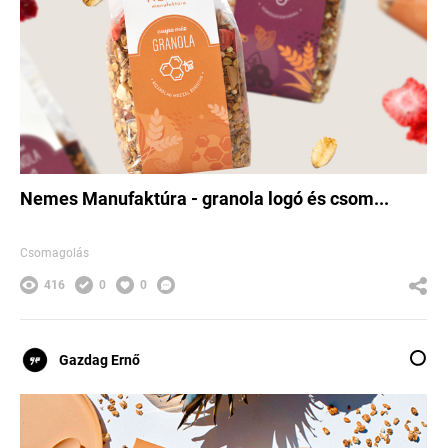
Nemes Manufaktúra - granola logó és csom...
Csomagolás
416
0
0
Gazdag Ernő