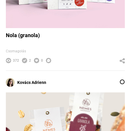
Nola (granola)
Csomagolás
372
2
0
Kovács Adrienn