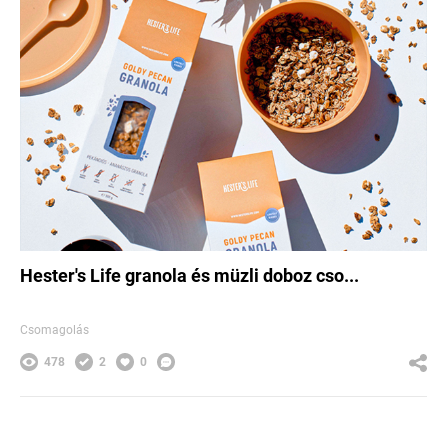
Hester's Life granola és müzli doboz cso...
Csomagolás
478
2
0