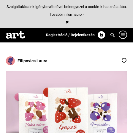
Szolgáltatásaink igénybevételével beleegyezel a cookie-k használatába.
További információ ›
Találatok
/ 3:
granola
Regisztráció / Bejelentkezés
Filipovics Laura