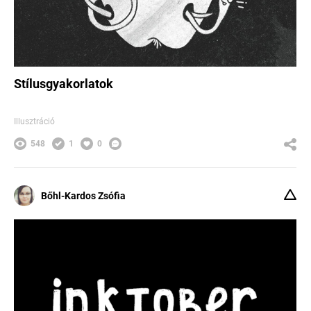
Stílusgyakorlatok
Illusztráció
548
1
0
Bőhl-Kardos Zsófia