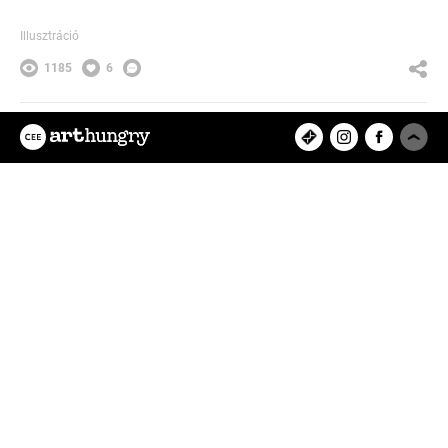
Illusztráció
1185
6
Keri Viktor
Az ArtHungry egy független, hazai
kreatív alkotókat tömörítő közösségi
felület, ahol rátalálhatsz kedvenc
tervezőművészedre, vagy eredeti
műalkotásokat értékesíthetsz és
vásárolhatsz online.
Feltöltött projektek
8280
Felhasználók
9433