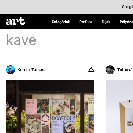
Szolgá
Kategóriák
Profilok
Díjak
Pályáza
Találatok
/ 10:
kave
Kurucz Tamás
Tóthová