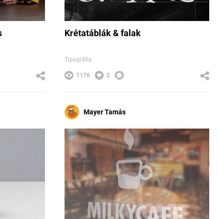
s
Krétatáblák & falak
Tipográfia
1176
2
Mayer Tamás