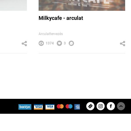
Milkycafe - arculat
Arculattervezés
1374
3
Feltöltött projektek
Felhasználók
8280
9433