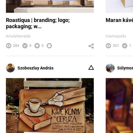
Roastiqua | branding; logo;
Maran káv
packaging; w...
Arculattervezés
Csomagolás
284
0
0
351
1
Szoboszlay András
Sólymos