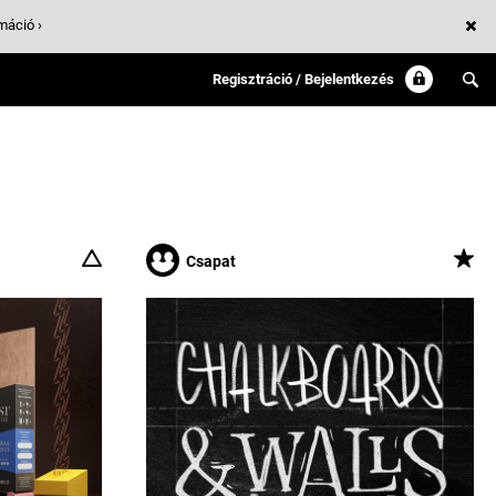
máció ›
Regisztráció / Bejelentkezés
Csapat