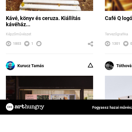
Kávé, könyv és ceruza. Kiállítás
Café Q log
kávéház...
Képzőművészet
Tervezőgrafika
1803
1
1301
Kurucz Tamás
Tóthová
Fogyassz hazai művész
Az ArtHungry egy független, hazai kreatív
FAQ
alkotókat tömörítő közösségi felület, ahol
Impresszum
rátalálhatsz kedvenc tervezőművészedre,