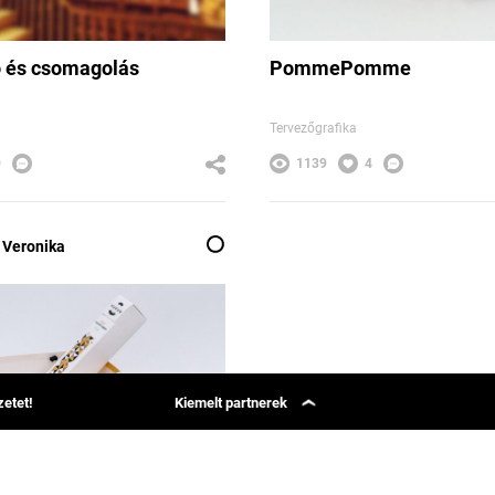
ó és csomagolás
PommePomme
Tervezőgrafika
0
1139
4
 Veronika
etet!
Kiemelt partnerek
Simon Says
Group 42