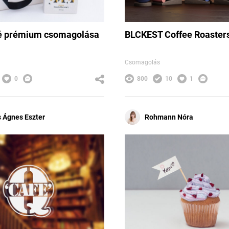
é prémium csomagolása
BLCKEST Coffee Roaster
Csomagolás
0
800
10
1
 Ágnes Eszter
Rohmann Nóra