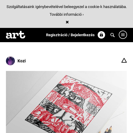
Szolgáltatásaink igénybevételével beleegyezel a cookie-k használatába.
További információ ›
Találatok
/ 1:
king
Regisztráció / Bejelentkezés
Kozi