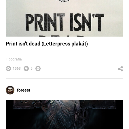
Print isn't dead (Letterpress plakát)
Tipográfia
1563
5
foreest