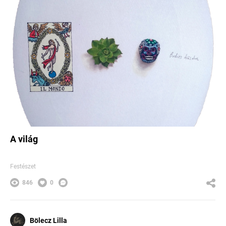
A világ
Festészet
846
0
Bölecz Lilla