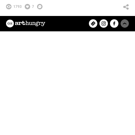
1793
7
orsolya_bartha
Az ArtHungry egy független, hazai
kreatív alkotókat tömörítő közösségi
felület, ahol rátalálhatsz kedvenc
tervezőművészedre, vagy eredeti
műalkotásokat értékesíthetsz és
vásárolhatsz online.
Feltöltött projektek
8279
Felhasználók
9433
Copyright © 2026 ArtBase Group Kft.