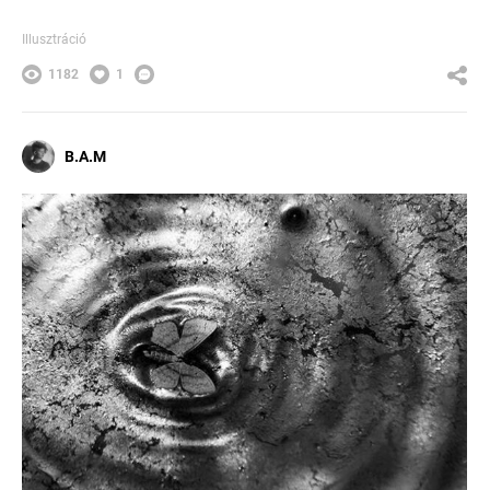
Illusztráció
1182
1
B.A.M