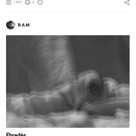
1460
4
B.A.M
Ébredés