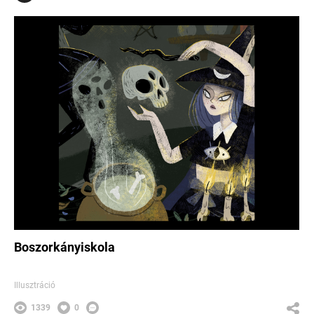
Boszorkányiskola
Illusztráció
1339
0