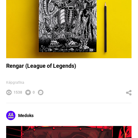
Rengar (League of Legends)
Képgrafika
1538
0
Medoks