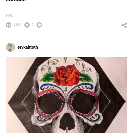
Fotó
1202
2
erykahtoth