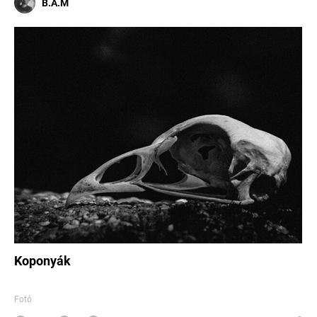
B.A.M
Koponyák
Fotó