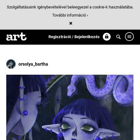
Szolgáltatásaink igénybevételével beleegyezel a cookie-k használatába.
További információ ›
Találatok
/ 18:
koponya
Regisztráció / Bejelentkezés
orsolya_bartha