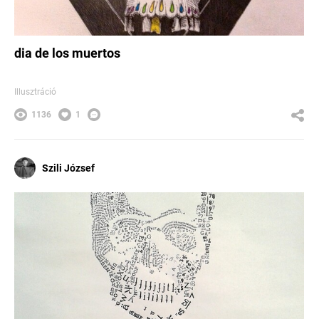
dia de los muertos
Illusztráció
1136
1
Szili József