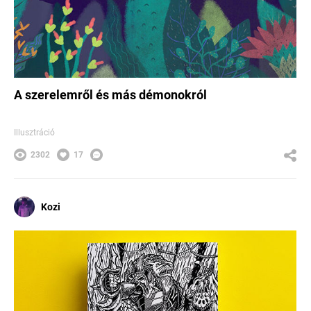
A szerelemről és más démonokról
Illusztráció
2302
17
Kozi