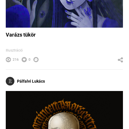
Varázs tükör
Illusztráció
216
0
Pálfalvi Lukács