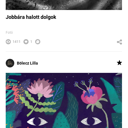
Jobbára halott dolgok
Fotó
1411
1
Bölecz Lilla