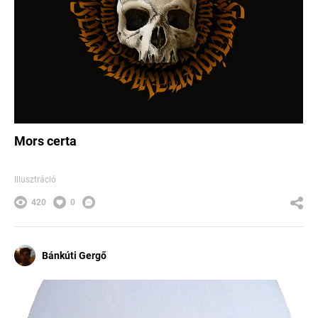
Mors certa
Illusztráció
420
0
Bánkúti Gergő