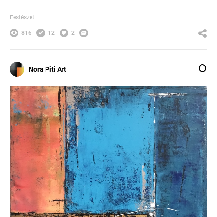
Festészet
816
12
2
Nora Piti Art