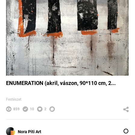
ENUMERATION (akril, vászon, 90*110 cm, 2...
Festészet
859
10
2
Nora Piti Art