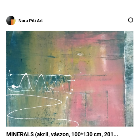
Nora Piti Art
MINERALS (akril, vászon, 100*130 cm, 201...