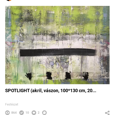
SPOTLIGHT (akril, vászon, 100*130 cm, 20...
Festészet
864
10
2