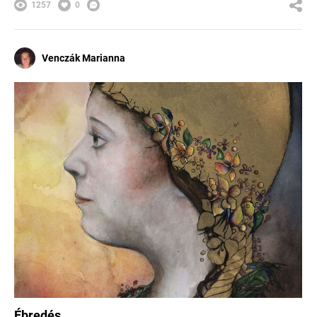
1257
0
Venczák Marianna
Ébredés