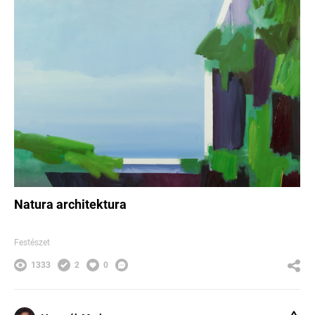
Natura architektura
Festészet
1333
2
0