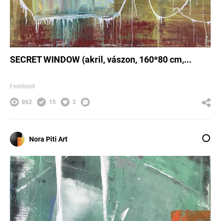
SECRET WINDOW (akril, vászon, 160*80 cm,...
Festészet
862
15
2
Nora Piti Art