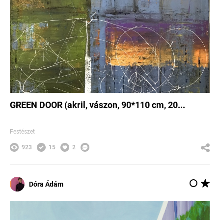
GREEN DOOR (akril, vászon, 90*110 cm, 20...
Festészet
923
15
2
Dóra Ádám