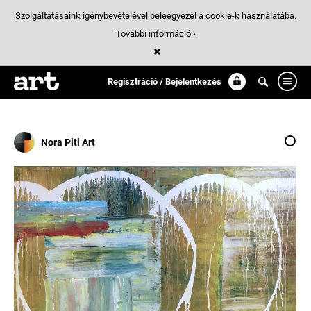
Szolgáltatásaink igénybevételével beleegyezel a cookie-k használatába.
További információ ›
Találatok
/ 42:
kortars
Regisztráció / Bejelentkezés
Nora Piti Art