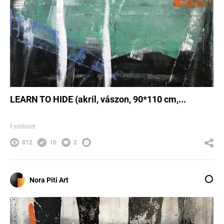
LEARN TO HIDE (akril, vászon, 90*110 cm,...
Festészet
812
10
2
Nora Piti Art