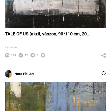
TALE OF US (akril, vászon, 90*110 cm, 20...
Festészet
944
12
2
Nora Piti Art