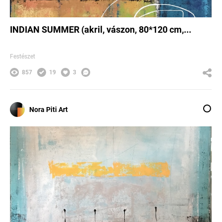
INDIAN SUMMER (akril, vászon, 80*120 cm,...
Festészet
857
19
3
Nora Piti Art