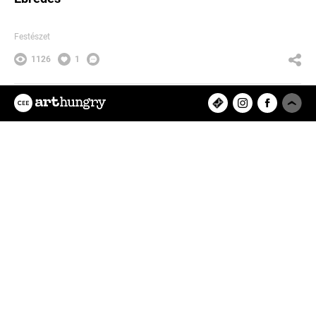
Festészet
1126
1
Ghyczy Csongor
Az ArtHungry egy független, hazai
kreatív alkotókat tömörítő közösségi
felület, ahol rátalálhatsz kedvenc
tervezőművészedre, vagy eredeti
műalkotásokat értékesíthetsz és
vásárolhatsz online.
Feltöltött projektek
8280
Felhasználók
9433