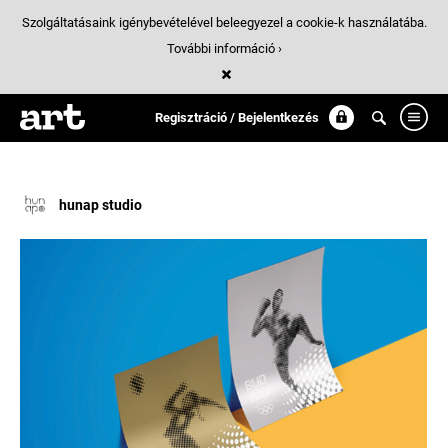
Szolgáltatásaink igénybevételével beleegyezel a cookie-k használatába.
További információ ›
Találatok
/ 1:
logopalyazat
Regisztráció / Bejelentkezés
hunap studio