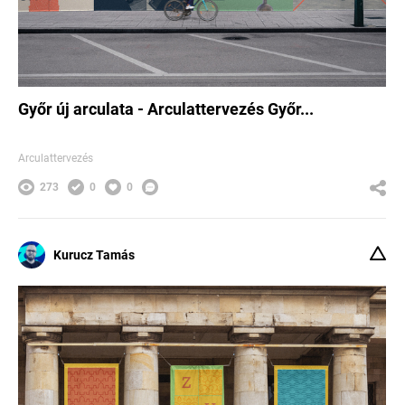
Győr új arculata - Arculattervezés Győr...
Arculattervezés
273
0
0
Kurucz Tamás