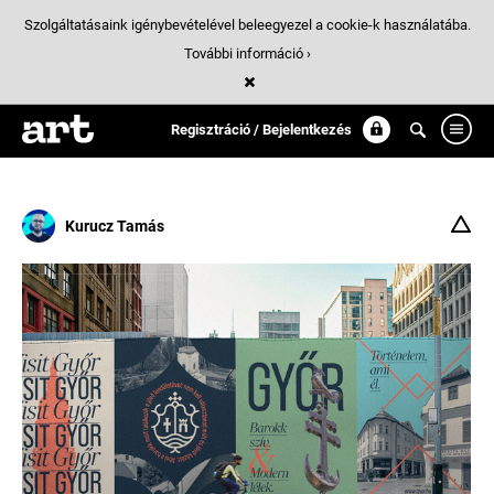
Szolgáltatásaink igénybevételével beleegyezel a cookie-k használatába.
További információ ›
Találatok
/ 2:
place_branding
Regisztráció / Bejelentkezés
Kurucz Tamás