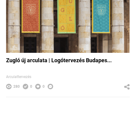
Zugló új arculata | Logótervezés Budapes...
Arculattervezés
280
0
0