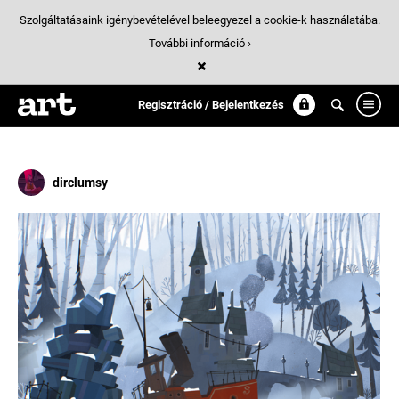
Szolgáltatásaink igénybevételével beleegyezel a cookie-k használatába.
További információ ›
Találatok
/ 2:
santa
Regisztráció / Bejelentkezés
dirclumsy