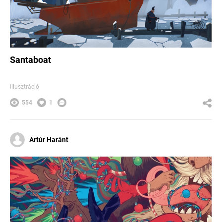
Santaboat
Illusztráció
554
1
Artúr Haránt