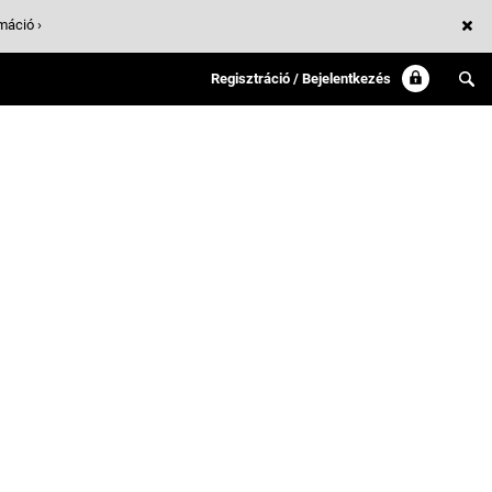
máció ›
Regisztráció / Bejelentkezés