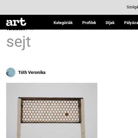
Szolgá
Kategóriák
Profilok
Díjak
Pályáza
Találatok
/ 1:
sejt
Tóth Veronika