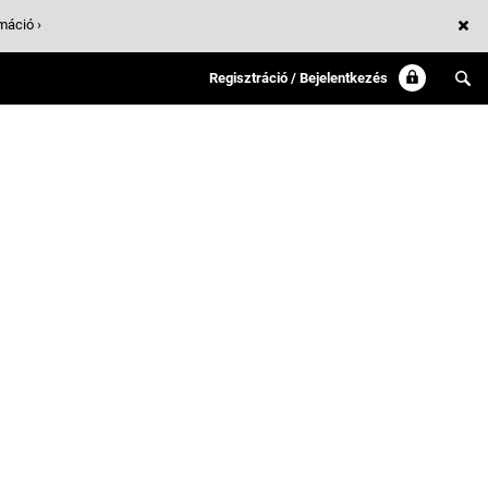
máció ›
Regisztráció / Bejelentkezés