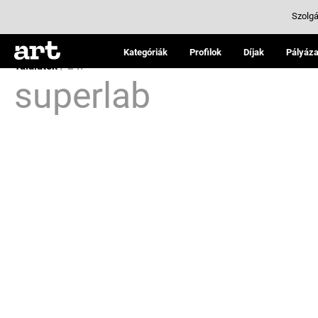
Szolgá
Kategóriák
Profilok
Díjak
Pályáza
Találatok
/ 24:
superlab