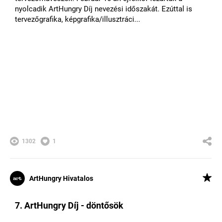
nyolcadik ArtHungry Díj nevezési időszakát. Ezúttal is
tervezőgrafika, képgrafika/illusztráci...
1302
1
ArtHungry Hivatalos
7. ArtHungry Díj - döntősök