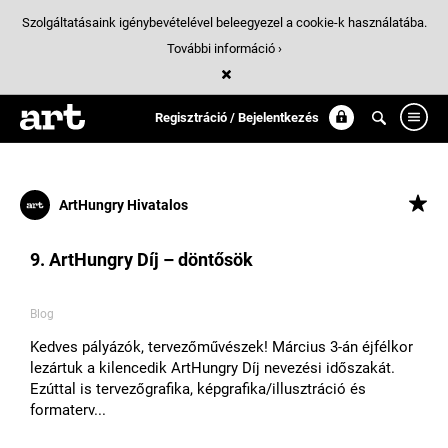
Szolgáltatásaink igénybevételével beleegyezel a cookie-k használatába.
További információ ›
Találatok
/ 3:
tervezomuveszet
Regisztráció / Bejelentkezés
ArtHungry Hivatalos
9. ArtHungry Díj – döntősök
Blog
Kedves pályázók, tervezőművészek! Március 3-án éjfélkor
lezártuk a kilencedik ArtHungry Díj nevezési időszakát.
Ezúttal is tervezőgrafika, képgrafika/illusztráció és
formaterv...