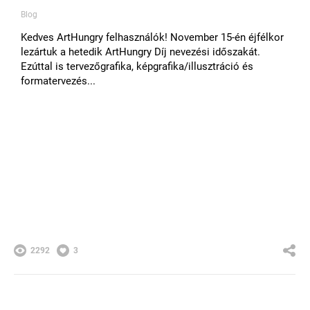
Blog
Kedves ArtHungry felhasználók! November 15-én éjfélkor
lezártuk a hetedik ArtHungry Díj nevezési időszakát.
Ezúttal is tervezőgrafika, képgrafika/illusztráció és
formatervezés...
2292
3