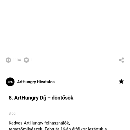
1134
1
ArtHungry Hivatalos
8. ArtHungry Díj – döntősök
Blog
Kedves ArtHungry felhasználók,
tervezőművészek! Február 16-án éjfélkor lezártuk a