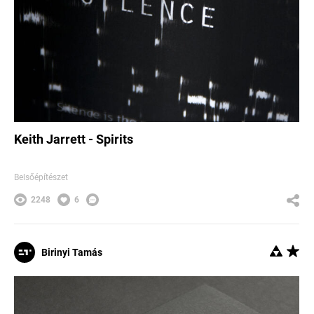
Keith Jarrett - Spirits
Belsőépítészet
2248
6
Birinyi Tamás