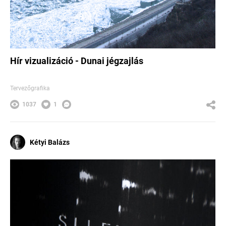
Hír vizualizáció - Dunai jégzajlás
Tervezőgrafika
1037
1
Kétyi Balázs