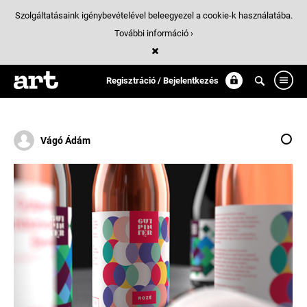
Szolgáltatásaink igénybevételével beleegyezel a cookie-k használatába.
További információ ›
Találatok
/ 4:
winery
Regisztráció / Bejelentkezés
Vágó Ádám