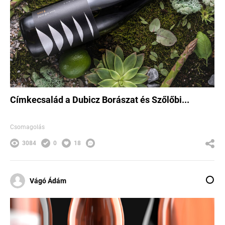
Címkecsalád a Dubicz Borászat és Szőlőbi...
Csomagolás
3084
0
18
Vágó Ádám