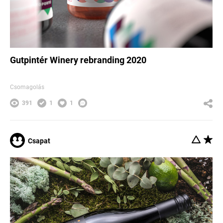
Gutpintér Winery rebranding 2020
Csomagolás
391
1
1
Csapat